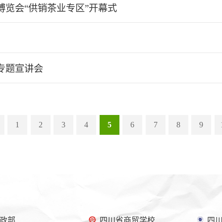
览会“供销茶业专区”开幕式
专题宣讲会
1
2
3
4
5
6
7
8
9
政部
四川省商贸学校
四