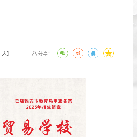
）
中
大
】
分享：