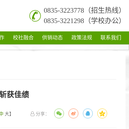
0835-3223778（招生热线）
0835-3221298（学校办公）
作
校社融合
供销动态
政策法规
联系我们
斩获佳绩
中
大
】
分享：