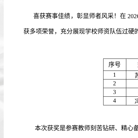
喜获赛事佳绩，彰显师者风采！在 20
获多项荣誉，充分展现学校师资队伍过硬
序号
1
2
3
4
本次获奖是参赛教师刻苦钻研、精心