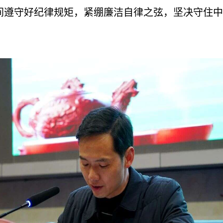
间遵守好纪律规矩，紧绷廉洁自律之弦，坚决守住中