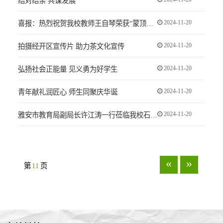
结对结亲 共谋发展
2024-11-20
喜报：热烈祝贺我校教师王自琴荣获“蒙顶山茶技能推广大使”荣誉称号
2024-11-20
拍摄经开区宣传片 助力茶文化宣传
2024-11-20
弘扬社会正能量 见义勇为好学生
2024-11-20
青年献礼润匠心 师生同聚庆华诞
2024-11-20
雅安市教育局副局长许江涛一行莅临我校石棉校区开展调研工作
«
»
第
11
页