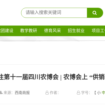
党团建设
教学教研
德育风采
招生就业
项目工
注第十一届四川农博会 | 农博会上 “供销
来源：
西南商报
作者：
字号：
【
小