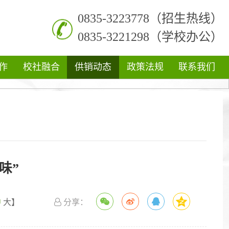
0835-3223778（招生热线）
0835-3221298（学校办公）
作
校社融合
供销动态
政策法规
联系我们
味”
中
大
】
分享：